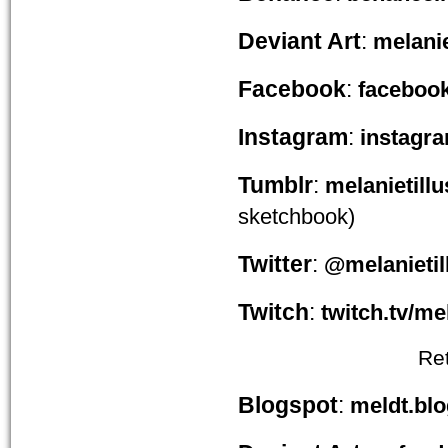
Deviant Art
:
melanie
Facebook
:
facebook
Instagram
:
instagra
Tumblr
:
melanietill
sketchbook)
Twitter
:
@melanietil
Twitch
:
twitch.tv/mel
Ret
Blogspot
:
meldt.bl