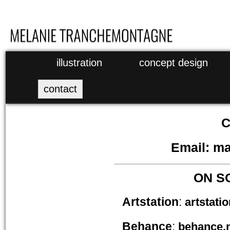
illustration
concept design
contact
C
Email
:
ma
ON S
Artstation
:
artstati
Behance
:
behance.n