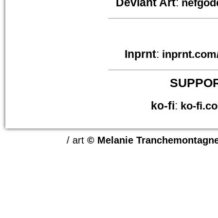
Deviant Art
:
nefgod
Inprnt
:
inprnt.com/
SUPPOR
ko-fi
:
ko-fi.c
/ art
© Melanie Tranchemontagn